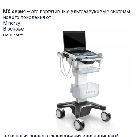
MX серия –
это портативные ультразвуковые системы
нового поколения от
Mindray.
В основ
е
систем –
техн
ология
зонного сканирования инновационной