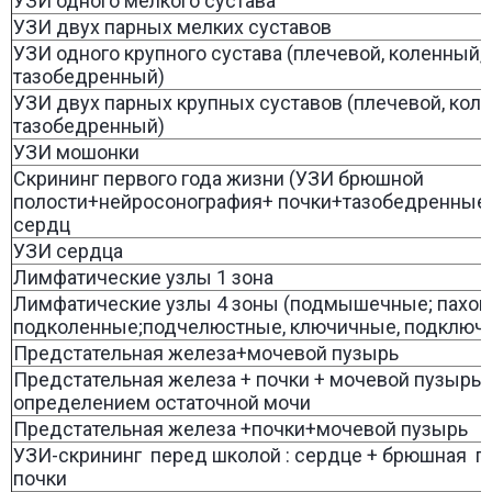
УЗИ одного мелкого сустава
УЗИ двух парных мелких суставов
УЗИ одного крупного сустава (плечевой, коленный,
тазобедренный)
УЗИ двух парных крупных суставов (плечевой, кол
тазобедренный)
УЗИ мошонки
Скрининг первого года жизни (УЗИ брюшной
полости+нейросонография+ почки+тазобедренные
сердц
УЗИ сердца
Лимфатические узлы 1 зона
Лимфатические узлы 4 зоны (подмышечные; пахов
подколенные;подчелюстные, ключичные, подключ
Предстательная железа+мочевой пузырь
Предстательная железа + почки + мочевой пузырь 
определением остаточной мочи
Предстательная железа +почки+мочевой пузырь
УЗИ-скрининг перед школой : сердце + брюшная п
почки