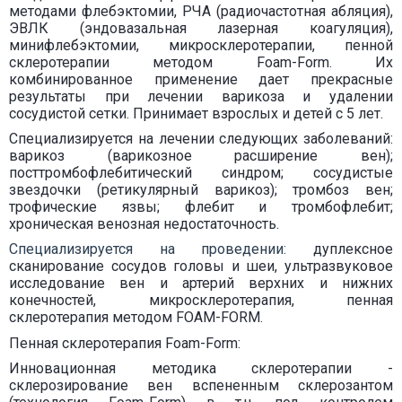
методами флебэктомии, РЧА (радиочастотная абляция),
ЭВЛК (эндовазальная лазерная коагуляция),
минифлебэктомии, микросклеротерапии, пенной
склеротерапии методом Foam-Form. Их
комбинированное применение дает прекрасные
результаты при лечении варикоза и удалении
сосудистой сетки. Принимает взрослых и детей с 5 лет.
Специализируется на лечении следующих заболеваний:
варикоз (варикозное расширение вен);
посттромбофлебитический синдром; сосудистые
звездочки (ретикулярный варикоз); тромбоз вен;
трофические язвы; флебит и тромбофлебит;
хроническая венозная недостаточность.
Специализируется на проведении:
дуплексное
сканирование сосудов головы и шеи, ультразвуковое
исследование вен и артерий верхних и нижних
конечностей, микросклеротерапия, пенная
склеротерапия методом FOAM-FORM.
Пенная склеротерапия Foam-Form:
Инновационная методика склеротерапии -
склерозирование вен вспененным склерозантом