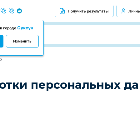
Получить результаты
Личны
Суксун
 в городе
Изменить
ых
отки персональных д