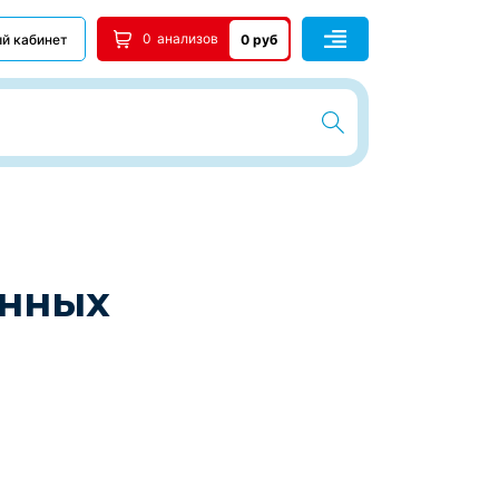
0
анализов
й кабинет
0 руб
анных