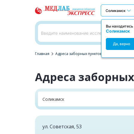
Соликамск
Вы находитесь 
Соликамск
Да, верно
chevron_right
Главная
Адреса заборных пунктов
Адреса заборных
Соликамск
ул. Советская, 53