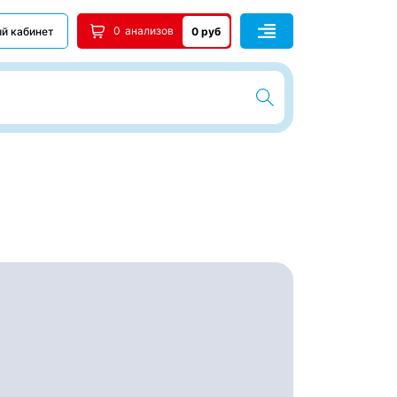
0
анализов
й кабинет
0 руб