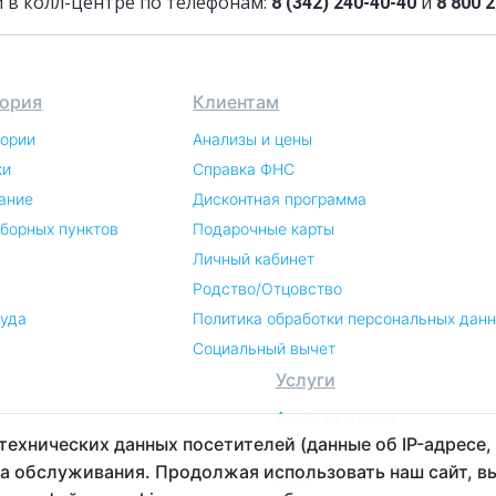
 в колл-центре по телефонам:
и
8 (342) 240-40-40
8 800 2
ория
Клиентам
тории
Анализы и цены
ки
Справка ФНС
ание
Дисконтная программа
аборных пунктов
Подарочные карты
Личный кабинет
Родство/Отцовство
руда
Политика обработки персональных дан
Социальный вычет
Услуги
Анализы и цены
 технических данных посетителей (данные об IP-адресе,
Выезд на дом
а обслуживания. Продолжая использовать наш сайт, в
УЗИ