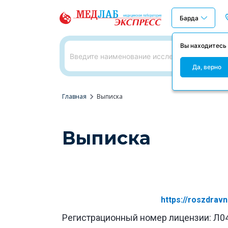
Барда
Вы находитесь
Да, верно
chevron_right
Главная
Выписка
Выписка
https://roszdra
Регистрационный номер лицензии: Л0