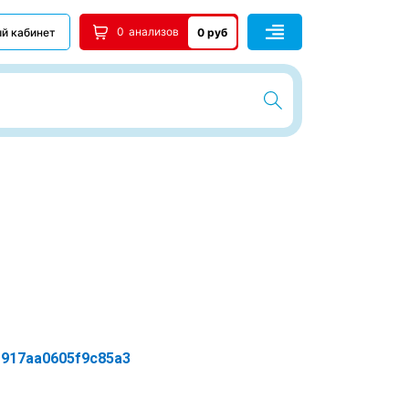
0
анализов
й кабинет
0 руб
8f917aa0605f9c85a3