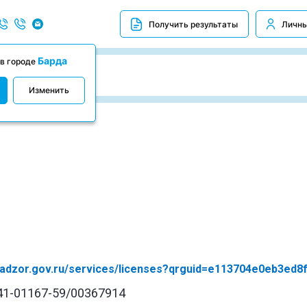
Получить результаты
Личны
Барда
 в городе
Изменить
vnadzor.gov.ru/services/licenses?qrguid=e113704e0eb3ed
41-01167-59/00367914