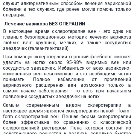
служит альтернативным способом лечения варикозной
болезни в тех случаях, где ранее могла помочь только
операция.
Лечение варикоза БЕЗ ОПЕРАЦИИ
В настоящее время склеротерапия вен - это одна из
главных безоперационных методик лечения варикоза
любых вен: крупных, мелких, а также сосудистых
звездочек (телеангиэктазий).
При помощи склеротерапии хороший флеболог сможет
удалить на ногах около 95-98% видимых вен или
сосудистых звездочек. Избавиться от всех варикозно-
измененных вен невозможно, и это необходимо четко
понимать. Полное избавление от проявлений
варикозного расширения вен возможно только в
самом начале заболевания - то есть при начальном
появлении сосудистых звездочек на ногах.
Самым современным видом склеротерапии в
настоящее время является склеротерапия пеной - foam-
form склеротерапия вен. Пенная форма склеротерапии
более эффективна по сравнению с классической
склеротерапией раствором. Пена, которая состоит из
действующего вещества и воздуха, довольно быстро