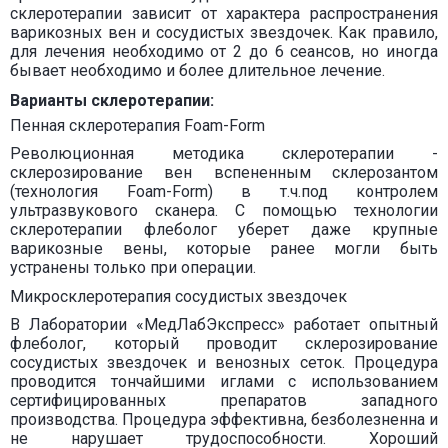
склеротерапии зависит от характера распространения
варикозных вен и сосудистых звездочек. Как правило,
для лечения необходимо от 2 до 6 сеансов, но иногда
бывает необходимо и более длительное лечение.
Варианты склеротерапии:
Пенная склеротерапия Foam-Form
Революционная методика склеротерапии -
склерозирование вен вспененным склерозантом
(технология Foam-Form) в т.ч.под контролем
ультразвукового сканера. С помощью технологии
склеротерапии флеболог уберет даже крупные
варикозные вены, которые ранее могли быть
устранены только при операции.
Микросклеротерапия сосудистых звездочек
В Лаборатории «МедЛабЭкспресс» работает опытный
флеболог, который проводит склерозирование
сосудистых звездочек и венозных сеток. Процедура
проводится тончайшими иглами с использованием
сертифицированных препаратов западного
производства. Процедура эффективна, безболезненна и
не нарушает трудоспособности. Хороший