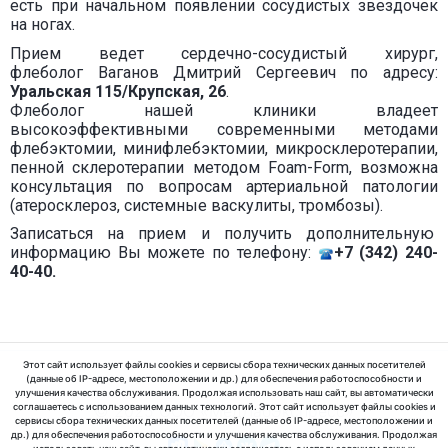
есть при начальном появлении сосудистых звездочек
на ногах.
Прием ведет сердечно-сосудистый хирург,
флеболог Ваганов Дмитрий Сергеевич по адресу:
Уральская 115/Крупская, 26
.
Флеболог нашей клиники владеет
высокоэффективными современными методами
флебэктомии, минифлебэктомии, микросклеротерапии,
пенной склеротерапии методом Foam-Form, возможна
консультация по вопросам артериальной патологии
(атеросклероз, системные васкулиты, тромбозы).
Записаться на прием и получить дополнительную
информацию Вы можете по телефону:
+7 (342) 240-
40-40.
Этот сайт использует файлы cookies и сервисы сбора технических данных посетителей
(данные об IP-адресе, местоположении и др.) для обеспечения работоспособности и
улучшения качества обслуживания. Продолжая использовать наш сайт, вы автоматически
соглашаетесь с использованием данных технологий. Этот сайт использует файлы cookies и
© 2025 ООО «МедЛабЭкспресс»
сервисы сбора технических данных посетителей (данные об IP-адресе, местоположении и
др.) для обеспечения работоспособности и улучшения качества обслуживания. Продолжая