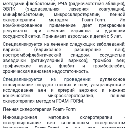
методами флебэктомии, РЧА (радиочастотная абляция),
ЭВЛК (эндовазальная лазерная коагуляция),
минифлебэктомии, микросклеротерапии, пенной
склеротерапии методом Foam-Form. Их
комбинированное применение дает прекрасные
результаты при лечении варикоза и удалении
сосудистой сетки. Принимает взрослых и детей с 5 лет.
Специализируется на лечении следующих заболеваний:
варикоз (варикозное расширение вен);
посттромбофлебитический синдром; сосудистые
звездочки (ретикулярный варикоз); тромбоз вен;
трофические язвы; флебит и тромбофлебит;
хроническая венозная недостаточность.
Специализируется на проведении:
дуплексное
сканирование сосудов головы и шеи, ультразвуковое
исследование вен и артерий верхних и нижних
конечностей, микросклеротерапия, пенная
склеротерапия методом FOAM-FORM.
Пенная склеротерапия Foam-Form:
Инновационная методика склеротерапии -
склерозирование вен вспененным склерозантом