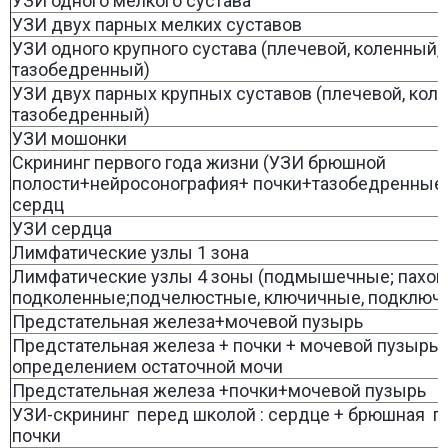
УЗИ одного мелкого сустава
УЗИ двух парных мелких суставов
УЗИ одного крупного сустава (плечевой, коленный,
тазобедренный)
УЗИ двух парных крупных суставов (плечевой, кол
тазобедренный)
УЗИ мошонки
Скрининг первого года жизни (УЗИ брюшной
полости+нейросонография+ почки+тазобедренные
сердц
УЗИ сердца
Лимфатические узлы 1 зона
Лимфатические узлы 4 зоны (подмышечные; пахов
подколенные;подчелюстные, ключичные, подключ
Предстательная железа+мочевой пузырь
Предстательная железа + почки + мочевой пузырь 
определением остаточной мочи
Предстательная железа +почки+мочевой пузырь
УЗИ-скрининг перед школой : сердце + брюшная п
почки