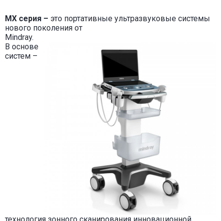
MX серия –
это портативные ультразвуковые системы
нового поколения от
Mindray.
В основ
е
систем –
техн
ология
зонного сканирования инновационной