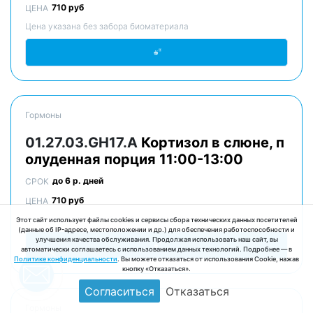
710 руб
ЦЕНА
Цена указана без забора биоматериала
Гормоны
01.27.03.GH17.A
Кортизол в слюне, п
олуденная порция 11:00-13:00
до 6 р. дней
СРОК
710 руб
ЦЕНА
Цена указана без забора биоматериала
Этот сайт использует файлы cookies и сервисы сбора технических данных посетителей
(данные об IP-адресе, местоположении и др.) для обеспечения работоспособности и
улучшения качества обслуживания. Продолжая использовать наш сайт, вы
автоматически соглашаетесь с использованием данных технологий. Подробнее — в
Политике конфиденциальности
. Вы можете отказаться от использования Cookie, нажав
кнопку «Отказаться».
Согласиться
Отказаться
Гормоны