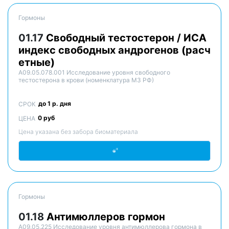
Гормоны
01.17
Свободный тестостерон / ИСА
индекс свободных андрогенов (расч
етные)
A09.05.078.001 Исследование уровня свободного
тестостерона в крови (номенклатура МЗ РФ)
до 1 р. дня
СРОК
0 руб
ЦЕНА
Цена указана без забора биоматериала
Гормоны
01.18
Антимюллеров гормон
A09.05.225 Исследование уровня антимюллерова гормона в