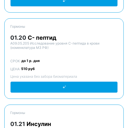
Гормоны
01.20
С- пептид
A09.05.205 Исследование уровня C-пептида в крови
(номенклатура МЗ РФ)
до 1 р. дня
СРОК
510 руб
ЦЕНА
Цена указана без забора биоматериала
Гормоны
01.21
Инсулин