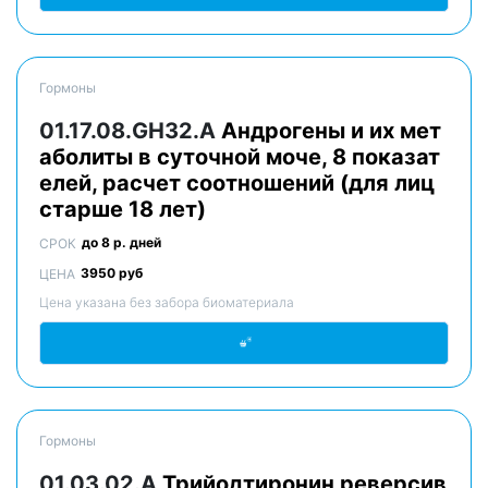
Гормоны
01.17.08.GH32.A
Андрогены и их мет
аболиты в суточной моче, 8 показат
елей, расчет соотношений (для лиц
старше 18 лет)
до 8 р. дней
СРОК
3950 руб
ЦЕНА
Цена указана без забора биоматериала
Гормоны
01.03.02.A
Трийодтиронин реверсив