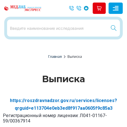
chevron_right
Главная
Выписка
Выписка
https://roszdravnadzor.gov.ru/services/licenses?
qrguid=e113704e0eb3ed8f917aa0605f9c85a3
Регистрационный номер лицензии: Л041-01167-
59/00367914