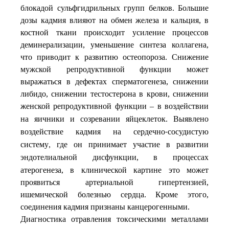
блокадой сульфгидрильных групп белков. Большие
дозы кадмия влияют на обмен железа и кальция, в
костной ткани происходит усиление процессов
деминерализации, уменьшение синтеза коллагена,
что приводит к развитию остеопороза. Снижение
мужской репродуктивной функции может
выражаться в дефектах сперматогенеза, снижении
либидо, снижении тестостерона в крови, снижении
женской репродуктивной функции –
в
воздействии
на
яичники
и
созревании
яйцеклеток
Выявлено
.
воздействие
кадмия
на
сердечно
сосудистую
-
систему
где
он
принимает
участие
в
развитии
,
эндотелиальной
дисфункции, в процессах
атерогенеза, в клинической картине это может
проявиться артериальной гипертензией,
ишемической болезнью сердца. Кроме этого,
соединения кадмия признаны канцерогенными.
Диагностика отравления токсическими металлами