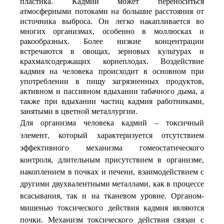
пластика. Кадмий может переноситься
атмосферными потоками на большие расстояния от
источника выброса. Он легко накапливается во
многих организмах, особенно в моллюсках и
ракообразных. Более низкие концентрации
встречаются в овощах, зерновых культурах и
крахмалсодержащих корнеплодах. Воздействие
кадмия на человека происходит в основном при
употреблении в пищу загрязненных продуктов,
активном и пассивном вдыхании табачного дыма, а
также при вдыхании частиц кадмия работниками,
занятыми в цветной металлургии.
Для организма человека кадмий –
токсичный
элемент
который
характеризуется отсутствием
,
эффективного механизма гомеостатического
контроля, длительным присутствием в организме,
накоплением в почках и печени, взаимодействием с
другими двухвалентными металлами, как в процессе
всасывания, так и на тканевом уровне. Органом-
мишенью токсического действия кадмия являются
почки. Механизм токсического действия связан с