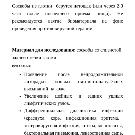
Соскобы
из
глотки
берутся
натощак
или
через
(
2-3
часа
после
последнего
приема
пищи
Не
).
рекомендуется
взятие
биоматериала
на
фоне
проведения
противовирусной
терапии
.
Материал
для
исследования
соскобы
со
слизистой
:
задней
стенки
глотки
.
ПОКАЗАНИЯ
Появление после непродолжительной
лихорадки розовых пятнисто-папулёзных
высыпаний на коже.
Увеличение шейных и задних ушных
лимфатических узлов.
Дифференциальная
диагностика
инфекций
краснуха
корь
инфекционная
эритема
(
,
,
,
энтеровирусная
инфекция
отиты
менингиты
,
,
,
бактериальная
пневмония
лекарственная
сыпь
,
,