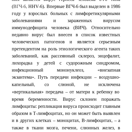
(
ВГЧ-6,
HHV-6). Впервые ВГЧ-6 был выделен в 1986
году у взрослых больных с лимфоретикулярными
заболеваниями и зараженных вирусом
иммунодефицита человека (ВИЧ). Относительно
недавно вирус был внесен в список известных
человеческих патогенов и является серьезным
претендентом на роль этиологического агента таких
заболеваний, как рассеянный склероз, энцефалит,
лихорадка у детей с судорожным синдромом,
инфекционный мононуклеоз, «внезапная
экзантема». Путь передачи инфекции –
воздушно
-
капельный
со
слюной
не
исключена
,
,
вертикальная
передача
–
от
матери
к
ребенку во
«
»
время беременности. Вирус склонен поражать
лимфоциты: репликация вируса происходит главным
образом в Т-лимфоцитах, но он может быть выявлен
и в других клетках –
моноцитах
В
лимфоцитах
–
а
,
-
,
также
в
ткани
мозга
печени
слюнных
желез
в
,
,
,