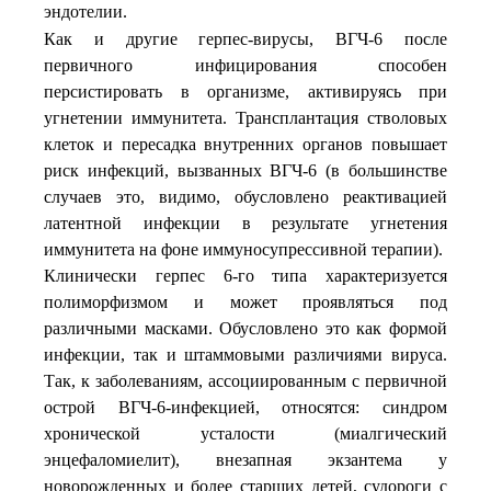
эндотелии
.
Как и другие герпес-вирусы, ВГЧ-6 после
первичного инфицирования способен
персистировать в организме, активируясь при
угнетении иммунитета. Трансплантация стволовых
клеток и пересадка внутренних органов повышает
риск инфекций, вызванных ВГЧ-6 (в большинстве
случаев это, видимо, обусловлено реактивацией
латентной инфекции в результате угнетения
иммунитета на фоне иммуносупрессивной терапии).
Клинически герпес 6-го типа характеризуется
полиморфизмом и может проявляться под
различными масками. Обусловлено это как формой
инфекции, так и штаммовыми различиями вируса.
Так, к заболеваниям, ассоциированным с первичной
острой ВГЧ-6-инфекцией, относятся: синдром
хронической усталости (миалгический
энцефаломиелит), внезапная экзантема у
новорожденных и более старших детей, судороги с