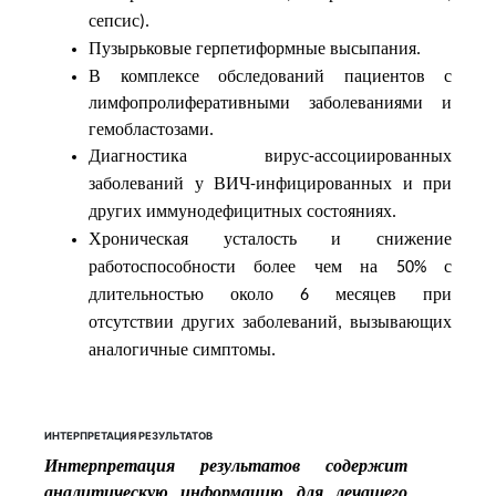
сепсис
).
Пузырьковые
герпетиформные
высыпания
.
В комплексе обследований пациентов с
лимфопролиферативными заболеваниями и
гемобластозами.
Диагностика
вирус
ассоциированных
-
заболеваний
у
ВИЧ
инфицированных
и
при
-
других
иммунодефицитных
состояниях
.
Хроническая
усталость
и
снижение
работоспособности
более
чем
на
с
50%
длительностью
около
месяцев
при
6
отсутствии
других
заболеваний
вызывающих
,
аналогичные
симптомы
.
ИНТЕРПРЕТАЦИЯ РЕЗУЛЬТАТОВ
Интерпретация результатов содержит
аналитическую информацию для лечащего