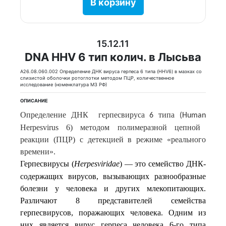
В корзину
15.12.11
DNA HHV 6 тип колич. в Лысьва
A26.08.060.002 Определение ДНК вируса герпеса 6 типа (HHV6) в мазках со
слизистой оболочки ротоглотки методом ПЦР, количественное
исследование (номенклатура МЗ РФ)
ОПИСАНИЕ
Определение
ДНК
герпесвируса
типа
6
(Human
Herpesvirus 6) методом полимеразной цепной
реакции (ПЦР) с детекцией в режиме «реального
времени».
Герпесвирусы (
Herpesviridae
) —
это
семейство ДНК-
содержащих вирусов, вызывающих разнообразные
болезни у человека и других млекопитающих.
Различают 8 представителей семейства
герпесвирусов, поражающих человека. Одним из
них является вирус герпеса человека 6-го типа