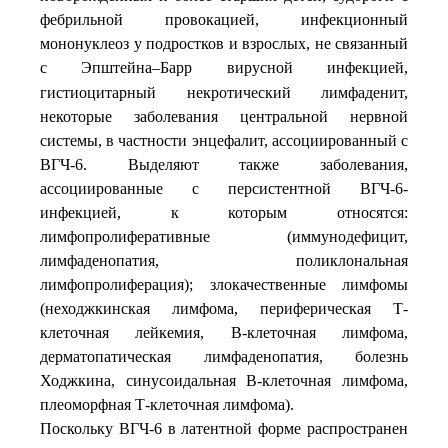
фебрильной провокацией, инфекционный
мононуклеоз у подростков и взрослых, не связанный
с Эпштейна–Барр
вирусной
инфекцией,
гистиоцитарный некротический лимфаденит,
некоторые заболевания центральной нервной
системы, в частности энцефалит, ассоциированный с
ВГЧ-6. Выделяют также заболевания,
ассоциированные с персистентной ВГЧ-6-
инфекцией, к которым относятся:
лимфопролиферативные (иммунодефицит,
лимфаденопатия, поликлональная
лимфопролиферация); злокачественные лимфомы
(неходжкинская лимфома, периферическая Т-
клеточная лейкемия, В-клеточная лимфома,
дерматопатическая лимфаденопатия, болезнь
Ходжкина, синусоидальная В-клеточная лимфома,
плеоморфная Т-клеточная лимфома).
Поскольку ВГЧ-6 в латентной форме распространен