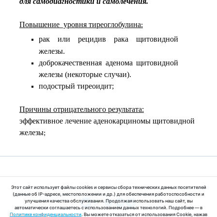
для самодиагностики и самолечения.
Повышение уровня тиреоглобулина
:
рак или рецидив
рака щитовидной
железы.
доброкачественная аденома щитовидной
железы (некоторые случаи).
подострый тиреоидит;
Причины отрицательного результата:
эффективное лечение аденокарциномы щитовидной
железы
;
© 2025 ООО «МедЛабЭкспресс»
Этот сайт использует файлы cookies и сервисы сбора технических данных посетителей
(данные об IP-адресе, местоположении и др.) для обеспечения работоспособности и
улучшения качества обслуживания. Продолжая использовать наш сайт, вы
автоматически соглашаетесь с использованием данных технологий. Подробнее — в
Политике конфиденциальности
. Вы можете отказаться от использования Cookie, нажав