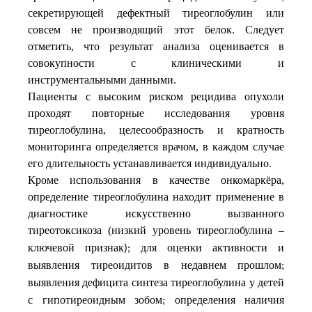
секретирующей дефектный тиреоглобулин или
совсем не производящий этот белок. Следует
отметить, что результат анализа оценивается в
совокупности с клиническими и
инструментальными данными.
Пациенты с высоким риском рецидива опухоли
проходят повторные исследования уровня
тиреоглобулина, целесообразность и кратность
мониторинга определяется врачом, в каждом случае
его длительность устанавливается индивидуально.
Кроме использования в качестве онкомаркёра,
определение тиреоглобулина находит применение в
диагностике искусственно вызванного
тиреотоксикоза (низкий уровень тиреоглобулина –
ключевой
признак
для
оценки
активности
и
);
выявления
тиреоидитов
в
недавнем
прошлом
;
выявления
дефицита
синтеза
тиреоглобулина
у
детей
с
гипотиреоидным
зобом
определения
наличия
;