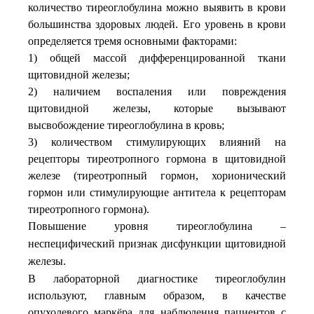
количество тиреоглобулина можно выявить в крови
большинства здоровых людей. Его уровень в крови
определяется тремя основными факторами:
1) общей массой дифференцированной ткани
щитовидной железы;
2) наличием воспаления или повреждения
щитовидной железы, которые вызывают
высвобождение тиреоглобулина в кровь;
3) количеством стимулирующих влияний на
рецепторы тиреотропного гормона в щитовидной
железе (тиреотропный гормон, хорионический
гормон или стимулирующие антитела к рецепторам
тиреотропного гормона).
Повышение уровня тиреоглобулина –
неспецифический
признак
дисфункции
щитовидной
железы
.
В лабораторной диагностике тиреоглобулин
используют, главным образом, в качестве
опухолевого маркёра для наблюдения пациентов с