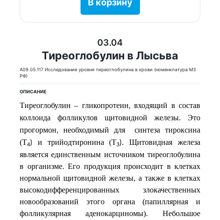
В корзину
03.04
Тиреоглобулин в Лысьва
A09.05.117 Исследование уровня тиреоглобулина в крови (номенклатура МЗ
РФ)
ОПИСАНИЕ
Тиреоглобулин –
гликопротеин
входящий
в
состав
,
коллоида
фолликулов
щитовидной
железы
Это
.
прогормон
необходимый
для
синтеза
тироксина
,
(Т
и
трийодтиронина (T
. Щитовидная железа
)
)
4
3
является единственным источником тиреоглобулина
в организме. Его продукция происходит в клетках
нормальной щитовидной железы, а также в клетках
высокодифференцированных злокачественных
новообразований этого органа (папиллярная и
фолликулярная аденокарциномы). Небольшое