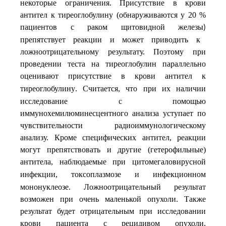
некоторые ограничения. Присутствие в крови
антител к тиреоглобулину (обнаруживаются у 20 %
пациентов с
раком щитовидной железы
)
препятствует реакции и может приводить к
ложноотрицательному результату. Поэтому при
проведении теста на тиреоглобулин параллельно
оценивают присутствие в крови
антител к
тиреоглобулину
Считается, что при их наличии
.
исследование с помощью
иммунохемилюминесцентного анализа уступает по
чувствительности радиоиммунологическому
анализу. Кроме специфических антител, реакции
могут препятствовать и другие (гетерофильные)
антитела, наблюдаемые при
цитомегаловирусной
инфекции
, токсоплазмозе и инфекционном
мононуклеозе. Ложноотрицательный результат
возможен при очень маленькой опухоли. Также
результат будет отрицательным при исследовании
крови пациента с рецидивом опухоли,