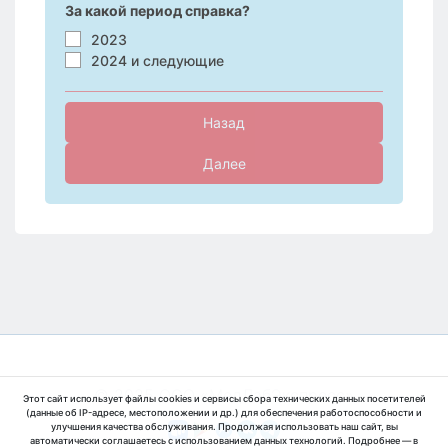
За какой период справка?
2023
2024 и следующие
Назад
Далее
© 2025 ООО «МедЛабЭкспресс»
Этот сайт использует файлы cookies и сервисы сбора технических данных посетителей
(данные об IP-адресе, местоположении и др.) для обеспечения работоспособности и
улучшения качества обслуживания. Продолжая использовать наш сайт, вы
автоматически соглашаетесь с использованием данных технологий. Подробнее — в