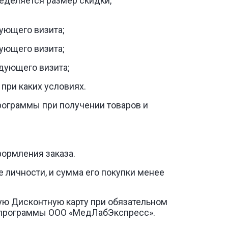
ределяется размер скидки,
дующего визита;
дующего визита;
едующего визита;
при каких условиях.
рограммы при получении товаров и
ормления заказа.
е личности, и сумма его покупки менее
вую Дисконтную карту при обязательном
й программы ООО «МедЛабЭкспресс».