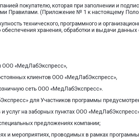
мпанией покупателю, которая при заполнении и подпи
ими Правилами. (Приложение № 1 к настоящему Пол
купность технического, программного и организацион
 обеспечения хранения, обработки и выдачи данных
ти ООО «МедЛабЭкспресс»,
постоянных клиентов ООО «МедЛабЭкспресс»,
розничную сеть ООО «МедЛабЭкспресс».
абЭкспресс» для Участников программы предусмотр
в и услуг на заборных пунктах ООО «МедЛабЭкспресс»
, специальных предложениях компании;
циях и мероприятиях, проводимых в рамках програм