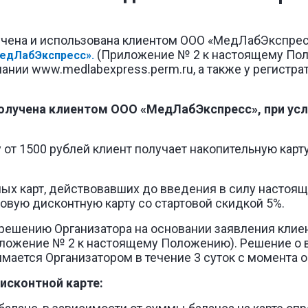
лучена и использована клиентом ООО «МедЛабЭкспрес
(Приложение № 2 к настоящему Пол
едЛабЭкспресс».
пании www.medlabexpress.perm.ru, а также у регистр
получена клиентом ООО «МедЛабЭкспресс», при усл
 от 1500 рублей клиент получает накопительную карт
ых карт, действовавших до введения в силу настоящ
овую дисконтную карту со стартовой скидкой 5%.
 решению Организатора на основании заявления клиен
иложение № 2 к настоящему Положению). Решение о в
имается Организатором в течение 3 суток с момента 
Дисконтной карте: