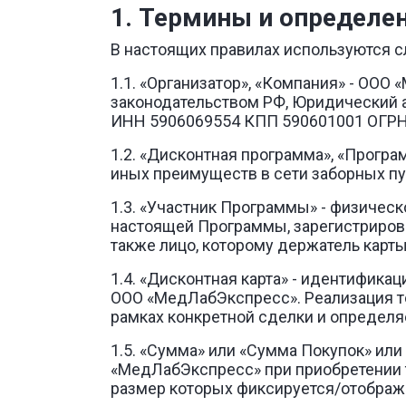
1. Термины и определен
В настоящих правилах используются 
1.1. «Организатор», «Компания» - ОО
законодательством РФ, Юридический адре
ИНН 5906069554 КПП 590601001 ОГРН
1.2. «Дисконтная программа», «Прогр
иных преимуществ в сети заборных п
1.3. «Участник Программы» - физиче
настоящей Программы, зарегистриров
также лицо, которому держатель карт
1.4. «Дисконтная карта» - идентифик
ООО «МедЛабЭкспресс». Реализация то
рамках конкретной сделки и определяе
1.5. «Сумма» или «Сумма Покупок» ил
«МедЛабЭкспресс» при приобретении 
размер которых фиксируется/отобража