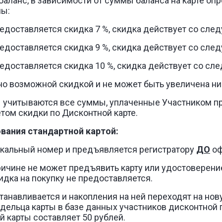
 баланс, в зависимости от суммы баланса на карте оп
мы:
предоставляется скидка 7 %, скидка действует со сле
предоставляется скидка 9 %, скидка действует со сле
предоставляется скидка 10 %, скидка действует со сл
но возможной скидкой и не может быть увеличена ни 
рты учитываются все суммы, уплаченные Участником п
том скидки по Дисконтной карте.
вания стандартной картой:
никальный номер и предъявляется регистратору
ДО
оф
 причине не может предъявить карту или удостоверени
кидка на покупку не предоставляется.
сстанавливается и накопления на ней переходят на но
адельца карты в базе данных участников дисконтно
 карты составляет 50 рублей.