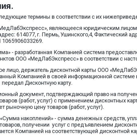
ия.
следующие термины в соответствии с их нижеприве
О «МедЛабЭкспресс», являющееся юридическим лицом
с: 614077, г. Пермь, Ушинского,4, Фактический адрес:
 1065906033269.
амма» - разработанная Компанией система предостав
унктов ООО «МедЛабЭкспресс» в соответствии с нас
ское лицо, держатель дисконтной карты ООО «МедЛа
анный Компанией в своей информационной системе в
ы передал Дисконтную карту.
ационный документ, подтверждающий право на получен
варов (работ, услуг) с применением дисконтных кар
т рыночную цену товаров (работ, услуг).
и «Сумма накоплений» - сумма денежных средств, уп
товаров, получении услуг с предъявлением дисконт
ется Компанией на соответствующей дисконтной кар