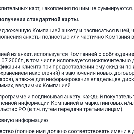
копительных карт, накопления по ним не суммируются.
 получении стандартной карты.
редложенную Компанией анкету и расписаться в ней, ч
олнения анкеты полностью или частично Компания в
нией из анкет, используется Компанией с соблюдени
07.2006г., в том числе используется исключительно
фикации клиента при предоставлении ему скидки по 
охранением накоплений) и заключения новых догово
аров), а также для информирования владельцев диск
аммах, вводимых Компанией.
й программе и подписывая анкету, каждый покупател
ленной информации Компанией в маркетинговых и/ил
ство РФ (в т.ч. путем передачи третьим лицам).
сновную информацию
тчество (полное имя должно соответствовать имени в