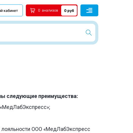
0
анализов
й кабинет
0 руб
ны следующие преимущества:
О «МедЛабЭкспресс»;
мы лояльности ООО «МедЛабЭкспресс