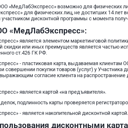
 ООО «МедЛабЭкспресс» возможно для физических лиц
пресс» для физических лиц, не достигших 14 лет в
я участником дисконтной программы с момента полу
ОО «МедЛабЭкспресс»:
спресс» является элементом маркетинговой политик
й скидки или иных преимуществ является частью ис
нного ст.426 ГК РФ.
спресс» - пластиковая карта, выдаваемая клиентам 
 совершении покупки товаров (услуг) у Участника д
выражающим согласие клиента на распространение 
спресс» является картой «на предъявителя».
дделок, подлинность карты проверяется регистраторо
пресс» - является накопительной дисконтной картой
и пользования дисконтными карт