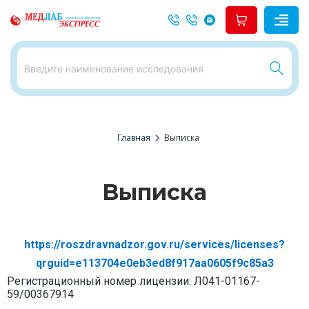
chevron_right
Главная
Выписка
Выписка
https://roszdravnadzor.gov.ru/services/licenses?
qrguid=e113704e0eb3ed8f917aa0605f9c85a3
Регистрационный номер лицензии: Л041-01167-
59/00367914