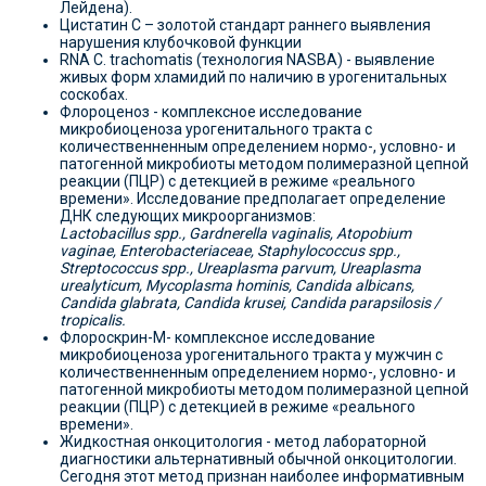
Лейдена).
Цистатин С – золотой стандарт раннего выявления
нарушения клубочковой функции
RNA C. trachomatis (технология NASBA) - выявление
живых форм хламидий по наличию в урогенитальных
соскобах.
Флороценоз - комплексное исследование
микробиоценоза урогенитального тракта с
количественненным определением нормо-, условно- и
патогенной микробиоты методом полимеразной цепной
реакции (ПЦР) с детекцией в режиме «реального
времени». Исследование предполагает определение
ДНК следующих микроорганизмов:
Lactobacillus spp., Gardnerella vaginalis, Atopobium
vaginae, Enterobacteriaceae, Staphylococcus spp.,
Streptococcus spp., Ureaplasma parvum, Ureaplasma
urealyticum, Mycoplasma hominis, Candida albicans,
Candida glabrata, Candida krusei, Candida parapsilosis /
tropicalis.
Флороскрин-М- комплексное исследование
микробиоценоза урогенитального тракта у мужчин с
количественненным определением нормо-, условно- и
патогенной микробиоты методом полимеразной цепной
реакции (ПЦР) с детекцией в режиме «реального
времени».
Жидкостная онкоцитология - метод лабораторной
диагностики альтернативный обычной онкоцитологии.
Сегодня этот метод признан наиболее информативным