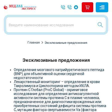
chevron_right
Главная
Эксклюзивные предложения
Эксклюзивные предложения
Определение мозгового натрийуретического пептида
(BNP) для объективной оценки сердечной
недостаточности
Лекарственный мониторинг – определение в крови
Такролимуса и Циклоспорина методом ИХЛА.
Протеин С Глобал (ProC Global) - скриниговое
исследование для определения антикоагулянтной
активности системы протеина C в плазме человека,
предназначенное для диагностики врожденных или
приобретенных состояний дефицита системы протеина
C, мутации фактора свертываемости Vа (фактора