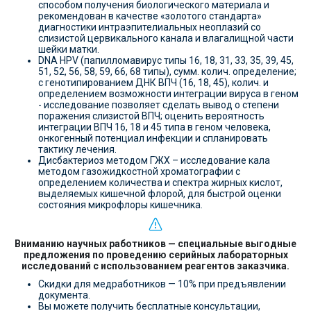
способом получения биологического материала и
рекомендован в качестве «золотого стандарта»
диагностики интраэпителиальных неоплазий со
слизистой цервикального канала и влагалищной части
шейки матки.
DNA HPV (папилломавирус типы 16, 18, 31, 33, 35, 39, 45,
51, 52, 56, 58, 59, 66, 68 типы), сумм. колич. определение;
с генотипированием ДНК ВПЧ (16, 18, 45), колич. и
определением возможности интеграции вируса в геном
- исследование позволяет сделать вывод о степени
поражения слизистой ВПЧ; оценить вероятность
интеграции ВПЧ 16, 18 и 45 типа в геном человека,
онкогенный потенциал инфекции и спланировать
тактику лечения.
Дисбактериоз методом ГЖХ – исследование кала
методом газожидкостной хроматографии с
определением количества и спектра жирных кислот,
выделяемых кишечной флорой, для быстрой оценки
состояния микрофлоры кишечника.
Вниманию научных работников — специальные выгодные
предложения по проведению серийных лабораторных
исследований с использованием реагентов заказчика.
Скидки для медработников — 10% при предъявлении
документа.
Вы можете получить бесплатные консультации,