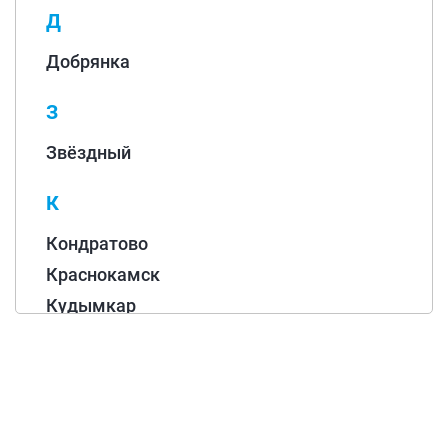
Д
Добрянка
З
Звёздный
К
Кондратово
Краснокамск
Кудымкар
Куеда
Култаево
Кунгур