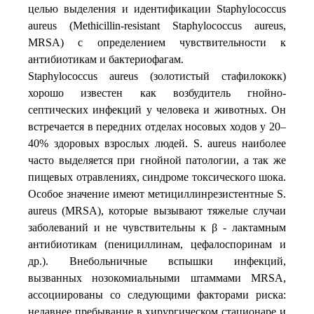
целью выделения и идентификации
Staphylococcus
aureus (Methicillin-resistant Staphylococcus aureus,
MRSA)
с определением чувствительности к
антибиотикам и бактериофагам.
Staphylococcus aureus (золотистый стафилококк)
хорошо известен как возбудитель гнойно-
септических инфекций у человека и животных. Он
встречается в передних отделах носовых ходов у 20–
40% здоровых взрослых людей. S. aureus наиболее
часто выделяется при гнойной патологии, а так же
пищевых отравлениях, синдроме токсического шока.
Особое значение имеют метициллинрезистентные S.
аureus (MRSA), которые вызывают тяжелые случаи
заболеваний и не чувствительны к β - лактамным
антибиотикам (пенициллинам, цефалоспоринам и
др.). Внебольничные вспышки инфекций,
вызванных нозокомиальными штаммами MRSA,
ассоциированы со следующими факторами риска:
недавнее пребывание в хирургическом стационаре и