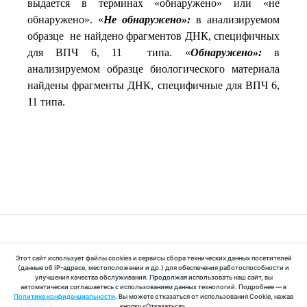
выдается в терминах «обнаружено» или «не
обнаружено». «
Не обнаружено»:
в анализируемом
образце не найдено фрагментов ДНК, специфичных
для ВПЧ 6, 11 типа. «
Обнаружено»:
в
анализируемом образце биологического материала
найдены фрагменты ДНК, специфичные для ВПЧ 6,
11 типа.
© 2025 ООО «МедЛабЭкспресс»
Этот сайт использует файлы cookies и сервисы сбора технических данных посетителей
(данные об IP-адресе, местоположении и др.) для обеспечения работоспособности и
улучшения качества обслуживания. Продолжая использовать наш сайт, вы
автоматически соглашаетесь с использованием данных технологий. Подробнее — в
Политике конфиденциальности
. Вы можете отказаться от использования Cookie, нажав
кнопку «Отказаться».