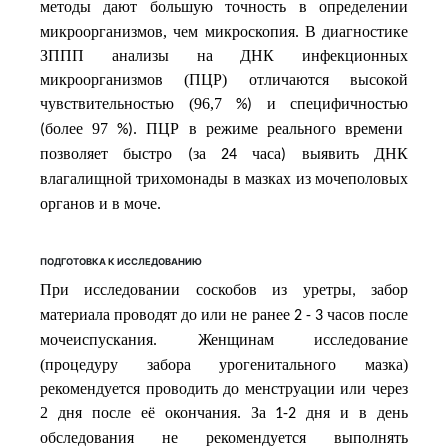
методы
дают большую точность в определении
микроорганизмов, чем микроскопия. В диагностике
ЗППП анализы на ДНК инфекционных
микроорганизмов (ПЦР) отличаются высокой
чувствительностью (96,7
и
специфичностью
%)
более 97
ПЦР
в
режиме
реального
времени
(
%).
позволяет
быстро
за
часа
выявить
ДНК
(
24
)
влагалищной
трихомонады
в
мазках
из
мочеполовых
органов
и
в
моче
.
ПОДГОТОВКА К ИССЛЕДОВАНИЮ
При
исследовании
соскобов
из
уретры
забор
,
материала
проводят
до
или
не
ранее
часов
после
2 - 3
мочеиспускания
Женщинам исследование
.
(процедуру забора урогенитального мазка)
рекомендуется проводить до менструации или через
2 дня после её окончания.
За
дня
и
в
день
1-2
обследования
не
рекомендуется
выполнять