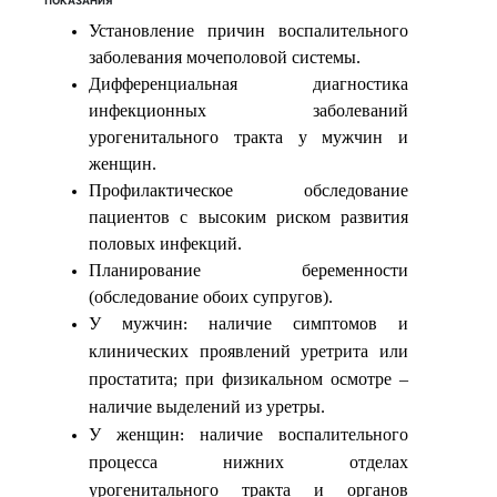
ПОКАЗАНИЯ
Установление причин воспалительного
заболевания мочеполовой системы.
Дифференциальная диагностика
инфекционных заболеваний
урогенитального тракта у мужчин и
женщин.
Профилактическое обследование
пациентов с высоким риском развития
половых инфекций.
Планирование беременности
(обследование обоих супругов).
У
мужчин
наличие
симптомов
и
:
клинических
проявлений
уретрита
или
простатита
при
физикальном
осмотре
–
;
наличие
выделений
из
уретры
.
У
женщин
наличие
воспалительного
:
процесса
нижних
отделах
урогенитального
тракта
и
органов