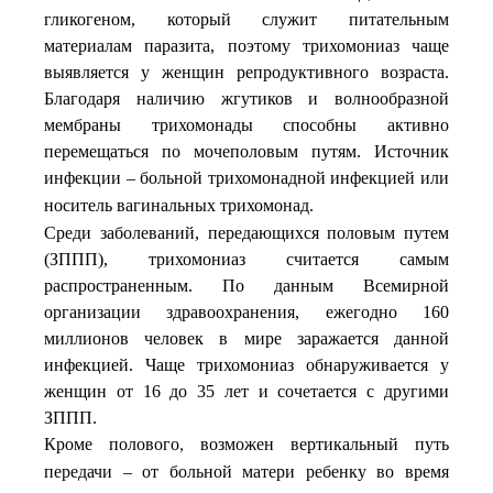
гликогеном, который служит питательным
материалам паразита, поэтому трихомониаз чаще
выявляется у женщин репродуктивного возраста.
Благодаря наличию жгутиков и волнообразной
мембраны трихомонады способны активно
перемещаться по мочеполовым путям. Источник
инфекции –
больной
трихомонадной
инфекцией
или
носитель
вагинальных
трихомонад
.
Среди заболеваний, передающихся половым путем
(ЗППП), трихомониаз считается самым
распространенным. По данным Всемирной
организации здравоохранения, ежегодно 160
миллионов человек в мире заражается данной
инфекцией. Чаще трихомониаз обнаруживается у
женщин от 16 до 35 лет и сочетается с другими
ЗППП.
Кроме
полового
возможен
вертикальный
путь
,
передачи
–
от
больной
матери
ребенку
во
время