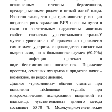
осложненным течением беременности,
преждевременными родами и низкой массой плода.
Известно также, что при трихомониазе у женщин
возрастает риск заражения ВИЧ половым путем в
связи со значительным нарушением защитных
свойств слизистых урогенитального тракта.У
мужчин урогенитальный трихомониаз проявляется
симптомами уретрита, сопровождается слизистыми
выделениями, но в большинстве случаев (60-70%)
инфекция протекает в
виде
бессимптомного
носительства. Поражение
простаты, семенных пузырьков и придатков яичек –
возможное
но
редкое
явление
,
.
Диагноз «трихомониаз» обычно ставится при
выявлении Trichomonas vaginalis при
микроскопическом исследовании выделений из
влагалища, чувствительность данного метода
составляет 60-70
Молекулярно
генетические
%.
-