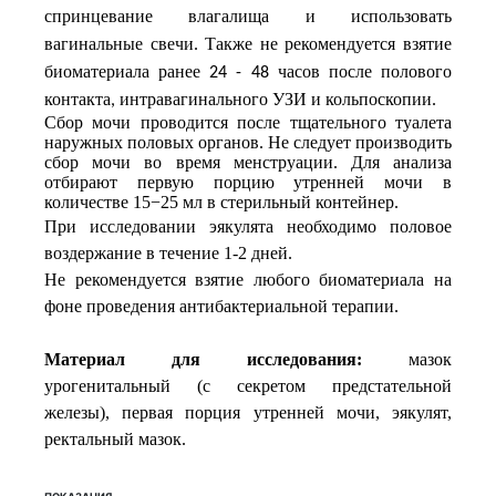
спринцевание
влагалища
и
использовать
вагинальные
свечи
Также
не
рекомендуется
взятие
.
биоматериала
ранее
часов
после
полового
24 - 48
контакта
интравагинального
УЗИ
и
кольпоскопии
,
.
Сбор мочи проводится после тщательного туалета
наружных половых органов. Не следует производить
сбор мочи во время менструации. Для анализа
отбирают первую порцию утренней мочи в
количестве 15−25 мл в стерильный контейнер.
При исследовании эякулята необходимо половое
воздержание в течение 1-2 дней.
Не рекомендуется взятие любого биоматериала на
фоне проведения антибактериальной терапии.
Материал для исследования:
мазок
урогенитальный (с секретом предстательной
железы), первая порция утренней мочи, эякулят,
ректальный мазок.