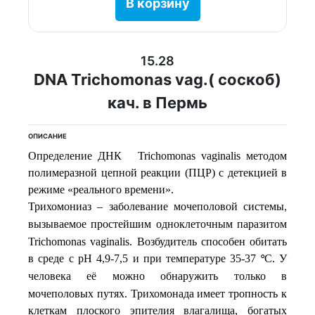
В корзину
15.28
DNA Trichomonas vag.( соскоб)
кач. в Пермь
ОПИСАНИЕ
Определение ДНК Trichomonas vaginalis методом
полимеразной цепной реакции (ПЦР) с детекцией в
режиме «реального времени».
Трихомониаз –
заболевание
мочеполовой
системы
,
вызываемое
простейшим
одноклеточным
паразитом
Trichomonas vaginalis. Возбудитель способен обитать
в среде с рН 4,9-7,5 и при температуре 35-37
С
У
°
.
человека
её
можно
обнаружить
только
в
мочеполовых путях. Трихомонада имеет тропность к
клеткам плоского эпителия влагалища, богатых