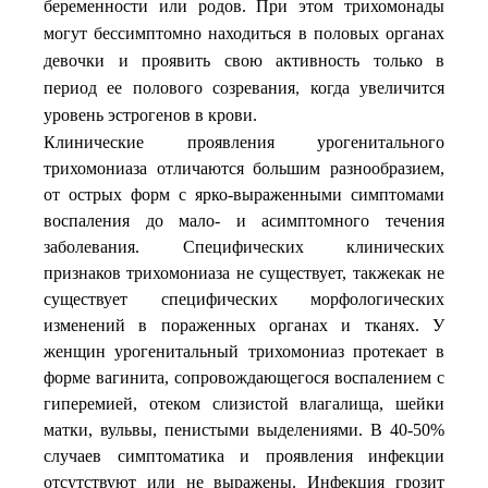
беременности
или
родов
При
этом
трихомонады
.
могут
бессимптомно
находиться
в
половых
органах
девочки
и
проявить
свою
активность
только
в
период
ее
полового
созревания
когда
увеличится
,
уровень
эстрогенов
в
крови
.
Клинические проявления урогенитального
трихомониаза отличаются большим разнообразием,
от острых форм с ярко-выраженными симптомами
воспаления до мало- и асимптомного течения
заболевания. Специфических клинических
признаков трихомониаза не существует, такжекак не
существует специфических морфологических
изменений в пораженных органах и тканях. У
женщин урогенитальный трихомониаз протекает в
форме вагинита, сопровождающегося воспалением с
гиперемией, отеком слизистой влагалища, шейки
матки, вульвы, пенистыми выделениями. В 40-50%
случаев симптоматика и проявления инфекции
отсутствуют или не выражены. Инфекция грозит