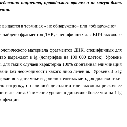
следования пациента, проводимого врачом и не могут быть
ения.
т выдается в терминах « не обнаружено» или «обнаружено».
не найдено фрагментов ДНК, специфичных для ВПЧ высокого
иологического материала фрагментов ДНК, специфичных для
во выражают в lg (логарифме на 100 000 клеток). Уровень
м, для таких случаев характерна 100% спонтанная элиминация
зий без необходимости какого-либо лечения. Уровень 3-5 lg
едования в динамике и дополнительных методов диагностики.
ую нагрузку, с наличией дисплазии или высоким риском ее
и и лечения. Снижение уровня в динамике более чем на 1 lg
 инфекции.