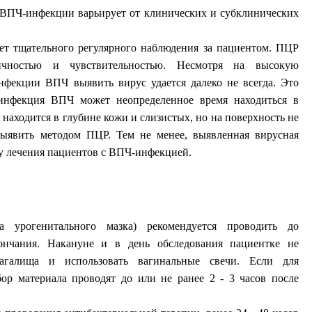
 ВПЧ-инфекции варьирует от клинических и субклинических
т тщательного регулярного наблюдения за пациентом. ПЦР
ностью и чувствительностью. Несмотря на высокую
нфекции ВПЧ выявить вирус удается далеко не всегда. Это
 инфекция ВПЧ может неопределенное время находиться в
 находится в глубине кожи и слизистых, но на поверхность не
выявить методом ПЦР. Тем не менее, выявленная вирусная
у лечения пациентов с ВПЧ-инфекцией.
а урогенитального мазка) рекомендуется проводить до
ончания. Накануне и в день обследования пациентке не
лагалища и использовать вагинальные свечи. Если для
бор материала проводят до или не ранее 2 - 3 часов после