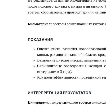
Не рекомендуется взятие биоматериала на фоне
после полового контакта, интравагинального 
уретры, сбор материала проводят до или не ране
Биоматериал:
соскобы эпителиальных клеток и
ПОКАЗАНИЯ
Оценка риска развития новообразован
кишки, рак аногенитальной области, оро
Выявление цитологических изменений в 
Скрининговые обследования женщин ст
интервалом в 3 года).
Контроль эффективности проведённой те
ИНТЕРПРЕТАЦИЯ РЕЗУЛЬТАТОВ
Интерпретация результатов содержит анали