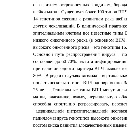
с развитием остроконечных кондилом, борода
шейки матки. Существует более 100 типов ВПЧ
14 генотипов связаны с развитием рака шейк
других локализаций. В клинической практи
эпителиальным клеткам все известные типы 
низкого онкогенного риска (в основном ВПЧ 1, 
высокого онкогенного риска – это генотипы 16, 18,
Основной путь распространения вируса – п
составляет до 60-70%, частота инфицировани
при наличии одного партнера ВПЧ выявляется 
80%. В редких случаях возможна вертикальная
попасть несколько типов ВПЧ одновременно. З
25 лет. Генитальные типы ВПЧ могут инфиц
матки, влагалище, вульву, перианальную об
способна спонтанно регрессировать, персис
цервикальной интраэпителиальной неоплази
папилломавируса генотипов высокого онкогенн
ростом риска развития злокачественных измен