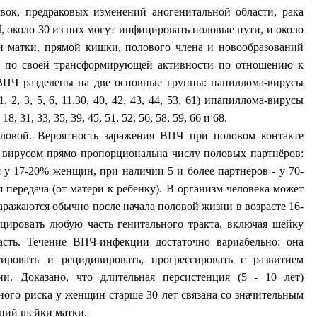
вок, предраковых изменений аногенитальной области, рака
, около 30 из них могут инфицировать половые пути, и около
и матки, прямой кишки, полового члена и новообразований
ке по своей трансформирующей активности по отношению к
ВПЧ разделены на две основные группы: папиллома-вирусы
2, 3, 5, 6, 11,30, 40, 42, 43, 44, 53, 61) ипапиллома-вирусы
 31, 33, 35, 39, 45, 51, 52, 56, 58, 59, 66 и 68.
оловой. Вероятность заражения ВПЧ при половом контакте
я вирусом прямо пропорциональна числу половых партнёров:
у 17-20% женщин, при наличии 5 и более партнёров - у 70-
 передача (от матери к ребенку). В организм человека может
аражаются обычно после начала половой жизни в возрасте 16-
ировать любую часть генитального тракта, включая шейку
ласть. Течение ВПЧ-инфекции достаточно вариабельно: она
тировать и рецидивировать, прогрессировать с развитием
и. Доказано, что длительная персистенция (5 - 10 лет)
ого риска у женщин старше 30 лет связана со значительным
ений шейки матки.