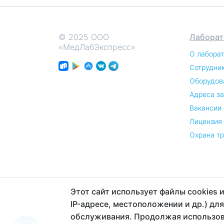
© 2025 ООО
Лаборат
«МедЛабЭкспресс»
О лабора
Сотрудни
Оборудов
Адреса з
Вакансии
Лицензия
Охрана т
Этот сайт использует файлы cookies 
IP-адресе, местоположении и др.) дл
обслуживания. Продолжая использова