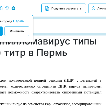
Получить результаты
Личны
Пермь
 в городе
Изменить
апилломавирус типы
) титр в Пермь
тодом полимеразной цепной реакции (ПЦР) с детекцией в
воляет количественно определить ДНК вируса папилломы
дает возможность охарактеризовать онкогенный потенциал
ащий вирус из семейства Papillomaviridae, ассоциированный