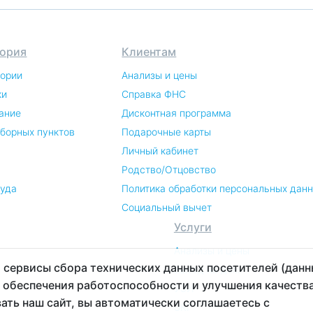
ория
Клиентам
тории
Анализы и цены
ки
Справка ФНС
ание
Дисконтная программа
аборных пунктов
Подарочные карты
Личный кабинет
Родство/Отцовство
руда
Политика обработки персональных дан
Социальный вычет
Услуги
Анализы и цены
и сервисы сбора технических данных посетителей (данн
Выезд на дом
я обеспечения работоспособности и улучшения качеств
УЗИ
ть наш сайт, вы автоматически соглашаетесь с
ЭКГ