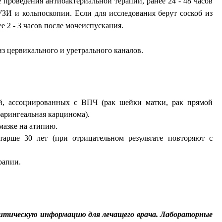
 проведения антибактериальной терапии, ранее 24 - 48 часов
УЗИ и кольпоскопии. Если для исследования берут соскоб из
е 2 - 3 часов после мочеиспускания.
з цервикального и уретрального каналов.
ий, ассоциированных с ВПЧ (рак шейки матки, рак прямой
фарингеальная карцинома).
мазке на атипию.
арше 30 лет (при отрицательном результате повторяют с
рапии.
тическую информацию для лечащего врача. Лабораторные