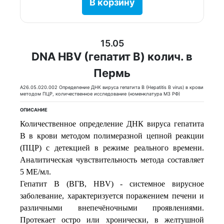
В корзину
15.05
DNA HBV (гепатит В) колич. в
Пермь
A26.05.020.002 Определение ДНК вируса гепатита B (Hepatitis B virus) в крови
методом ПЦР, количественное исследование (номенклатура МЗ РФ)
ОПИСАНИЕ
Количественное определение ДНК вируса гепатита
В в крови методом полимеразной цепной реакции
(ПЦР) с детекцией в режиме реального времени.
Аналитическая чувствительность метода составляет
5 МЕ/мл.
Гепатит B (ВГВ, HВV) - системное вирусное
заболевание, характеризуется поражением печени и
различными внепечёночными проявлениями.
Протекает остро или хронически, в желтушной