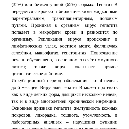
(35%) или безжелтушной (65%) формах. Гепатит В
передаётся с кровью и биологическими жидкостями
парентеральным, трансплацентарным, половым
путями. Проникая в организм, вирус гепатита
попадает в макрофаги крови и разносится по
организму. Репликация вируса происходит в
лимфатических узлах, костном мозге, фолликулах
селезёнки, макрофагах, гепатоцитах. Повреждение
печени обусловлено, в основном, за счёт иммунного
лизиса; также вирус оказывает прямое
цитопатическое действие.
Инкубационный период заболевания – от 4 недель
до 6 месяцев. Вирусный гепатит В может протекать
как в виде легких форм, длящихся несколько недель,
так и в виде многолетней хронической инфекции.
Основные признаки гепатита: желтушность кожных
покровов, лихорадка, тошнота, утомляемость, в
лабораторных анализах – нарушения функции
печени и специфические антигены вируса гепатита