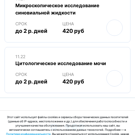
Микроскопическое исследование
синовиальной жидкости
СРОК
ЦЕНА
до 2 р. дней
420 руб
11.22
Цитологическое исследование мочи
СРОК
ЦЕНА
до 2 р. дней
420 руб
© 2025 ООО «МедЛабЭкспресс»
Этот сайт использует файлы cookies и сервисы сбора технических данных посетителей
(данные об IP-адресе, местоположении и др.) для обеспечения работоспособности и
улучшения качества обслуживания. Продолжая использовать наш сайт, вы
автоматически соглашаетесь с использованием данных технологий. Подробнее — в
Политике конфиденциальности
. Вы можете отказаться от использования Cookie, нажав