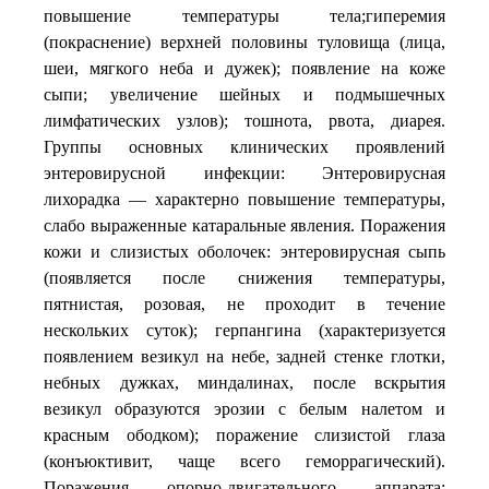
повышение температуры тела;гиперемия
(покраснение) верхней половины туловища (лица,
шеи, мягкого неба и дужек); появление на коже
сыпи; увеличение шейных и подмышечных
лимфатических узлов); тошнота, рвота, диарея.
Группы основных клинических проявлений
энтеровирусной инфекции: Энтеровирусная
лихорадка — характерно повышение температуры,
слабо выраженные катаральные явления. Поражения
кожи и слизистых оболочек: энтеровирусная сыпь
(появляется после снижения температуры,
пятнистая, розовая, не проходит в течение
нескольких суток); герпангина (характеризуется
появлением везикул на небе, задней стенке глотки,
небных дужках, миндалинах, после вскрытия
везикул образуются эрозии с белым налетом и
красным ободком); поражение слизистой глаза
(конъюктивит, чаще всего геморрагический).
Поражения опорно-двигательного аппарата: