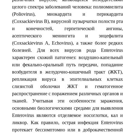
целого спектра заболеваний человека: полиомиелита
(Poliovirus), миокардита и перикардита
(Сoxsackievirus В), вирусной пузырчатки полости рта
и конечностей, герпетической ангины,
асептического менингита и энцефалита
(Сoxsackievirus A, Echovirus), а также более редких
болезней. Для всех вирусов рода Enterovirus
характерен схожий патогенез: воздушно-капельный
или фекально-оральный путь передачи, попадание
возбудителя в желудочно-кишечный тракт (ЖКТ),
репликация вируса в эпителиальных клетках
слизистой оболочки ЖКТ и гематогенное
распространение с поражением различных органов и
тканей. Учитывая эти особенности заражения,
основными биологическими средами для выявления
Enterovirus являются отделяемое носоглотки, кал и
ликвор. Как правило, острая инфекция Enterovirus
протекает бессимптомно или в доброкачественной