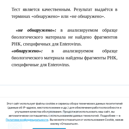
Тест является качественным. Результат выдаётся в
терминах «обнаружено» или «не обнаружено».
«не обнаружено»:
в анализируемом образце
биологического материала не найдено фрагментов
РНК, специфичных для Enterovirus.
«обнаружено»:
в анализируемом образце
биологического материала найдены фрагменты РНК,
специфичные для Enterovirus.
© 2025 ООО «МедЛабЭкспресс»
Этот сайт использует файлы cookies и сервисы сбора технических данных посетителей
(данные об IP-адресе, местоположении и др.) для обеспечения работоспособности и
улучшения качества обслуживания. Продолжая использовать наш сайт, вы
автоматически соглашаетесь с использованием данных технологий. Подробнее — в
Политике конфиденциальности
. Вы можете отказаться от использования Cookie, нажав
кнопку «Отказаться».