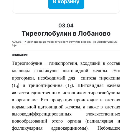
В корзину
03.04
Тиреоглобулин в Лобаново
A09.05.117 Исследование уровня тиреоглобулина в крови (номенклатура МЗ
РФ)
ОПИСАНИЕ
Тиреоглобулин –
гликопротеин
входящий
в
состав
,
коллоида
фолликулов
щитовидной
железы
Это
.
прогормон
необходимый
для
синтеза
тироксина
,
(Т
и
трийодтиронина (T
. Щитовидная железа
)
)
4
3
является единственным источником тиреоглобулина
в организме. Его продукция происходит в клетках
нормальной щитовидной железы, а также в клетках
высокодифференцированных злокачественных
новообразований этого органа (папиллярная и
фолликулярная аденокарциномы). Небольшое