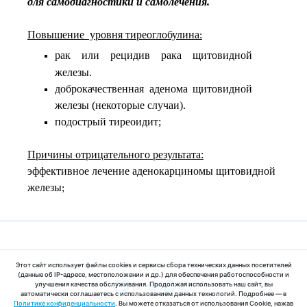
для самодиагностики и самолечения.
Повышение уровня тиреоглобулина
:
рак или рецидив
рака щитовидной
железы.
доброкачественная аденома щитовидной
железы (некоторые случаи).
подострый тиреоидит;
Причины отрицательного результата:
эффективное лечение аденокарциномы щитовидной
железы
;
© 2025 ООО «МедЛабЭкспресс»
Этот сайт использует файлы cookies и сервисы сбора технических данных посетителей
(данные об IP-адресе, местоположении и др.) для обеспечения работоспособности и
улучшения качества обслуживания. Продолжая использовать наш сайт, вы
автоматически соглашаетесь с использованием данных технологий. Подробнее — в
Политике конфиденциальности
. Вы можете отказаться от использования Cookie, нажав