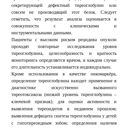
секретирующей дефектный тиреоглобулин или
совсем не производящий этот белок. Следует
отметить, что результат анализа оценивается в
совокупности с клиническими и
инструментальными данными.
Пациенты с высоким риском рецидива опухоли
проходят повторные исследования уровня
тиреоглобулина, целесообразность и кратность
мониторинга определяется врачом, в каждом случае
его длительность устанавливается индивидуально.
Кроме использования в качестве онкомаркёра,
определение тиреоглобулина находит применение в
диагностике искусственно вызванного
тиреотоксикоза (низкий уровень тиреоглобулина –
ключевой
признак
для
оценки
активности
и
);
выявления
тиреоидитов
в
недавнем
прошлом
;
выявления
дефицита
синтеза
тиреоглобулина
у
детей
с
гипотиреоидным
зобом
определения
наличия
;