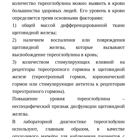
количество тиреоглобулина можно выявить в крови
большинства здоровых людей. Его уровень в крови
определяется тремя основными факторами:
1) общей массой дифференцированной ткани
щитовидной железы;
2) наличием воспаления или повреждения
щитовидной железы, которые вызывают
высвобождение тиреоглобулина в кровь;
3) количеством стимулирующих влияний на
рецепторы тиреотропного гормона в щитовидной
железе (тиреотропный гормон, хорионический
гормон или стимулирующие антитела к рецепторам
тиреотропного гормона).
Повышение уровня тиреоглобулина –
неспецифический
признак
дисфункции
щитовидной
железы
.
В лабораторной диагностике тиреоглобулин
используют, главным образом, в качестве
опухолевого маркёра для наблюдения пациентов с