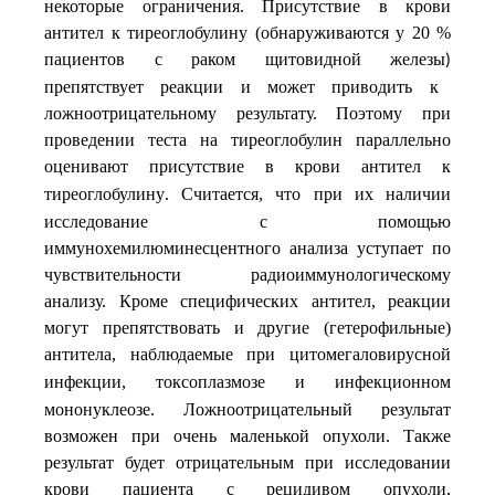
некоторые ограничения. Присутствие в крови
антител к тиреоглобулину (обнаруживаются у 20 %
пациентов с
раком щитовидной железы
)
препятствует реакции и может приводить к
ложноотрицательному результату. Поэтому при
проведении теста на тиреоглобулин параллельно
оценивают присутствие в крови
антител к
тиреоглобулину
Считается, что при их наличии
.
исследование с помощью
иммунохемилюминесцентного анализа уступает по
чувствительности радиоиммунологическому
анализу. Кроме специфических антител, реакции
могут препятствовать и другие (гетерофильные)
антитела, наблюдаемые при
цитомегаловирусной
инфекции
, токсоплазмозе и инфекционном
мононуклеозе. Ложноотрицательный результат
возможен при очень маленькой опухоли. Также
результат будет отрицательным при исследовании
крови пациента с рецидивом опухоли,