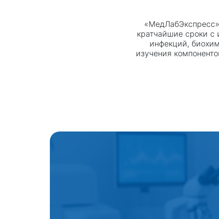
«МедЛабЭкспресс» 
кратчайшие сроки с 
инфекций, биохи
изучения компоненто