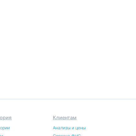
ория
Клиентам
тории
Анализы и цены
ки
Справка ФНС