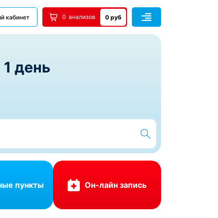
0
анализов
й кабинет
0 руб
 1 день
ные пункты
Он-лайн запись