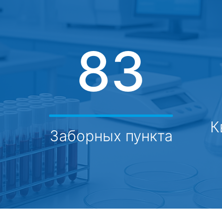
0
83
К
Заборных пункта