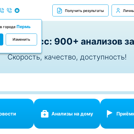
Получить результаты
Личны
Пермь
 в городе
Экспресс: 900+ анализов за
Изменить
Скорость, качество, доступность!
овости
Анализы на дому
Приём