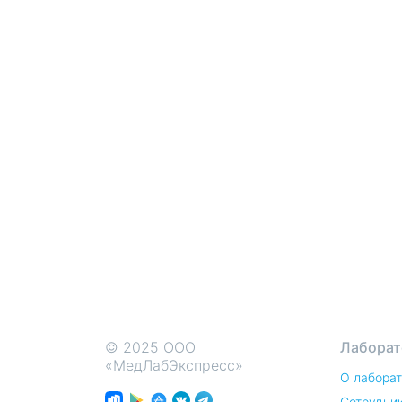
© 2025 ООО
Лаборат
«МедЛабЭкспресс»
О лабора
Сотрудни