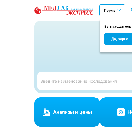
Пермь
Вы находитесь
МедЛаб
Да, верно
Анализы и цены
Н