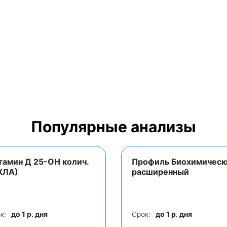
Популярные анализы
тамин Д 25-ОН колич.
Профиль Биохимическ
ХЛА)
расширенный
к:
до 1 р. дня
Срок:
до 1 р. дня