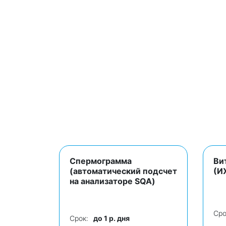
Спермограмма
Ви
(автоматический подсчет
(И
на анализаторе SQA)
Сро
Срок:
до 1 р. дня