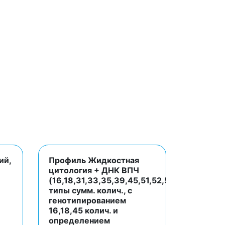
ий,
Профиль Жидкостная
цитология + ДНК ВПЧ
(16,18,31,33,35,39,45,51,52,56,58,59,66,6
типы сумм. колич., с
генотипированием
16,18,45 колич. и
определением